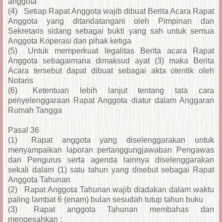
anggota
(4)
Setiap Rapat Anggota wajib dibuat Berita Acara Rapat
Anggota yang ditandatangani oleh Pimpinan dan
Sekretaris sidang sebagai bukti yang sah untuk semua
Anggota Koperasi dan pihak ketiga
(5)
Untuk memperkuat legalitas Berita acara Rapat
Anggota sebagaimana dimaksud ayat (3) maka Berita
Acara tersebut dapat dibuat sebagai akta otentik oleh
Notaris
(6)
Ketentuan lebih lanjut tentang tata cara
penyelenggaraan Rapat Anggota diatur dalam Anggaran
Rumah Tangga
Pasal 36
(1)
Rapat anggota yang diselenggarakan untuk
menyampaikan laporan pertanggungjawaban Pengawas
dan Pengurus serta agenda lainnya diselenggarakan
sekali dalam (1) satu tahun yang disebut sebagai Rapat
Anggota Tahunan
(2)
Rapat Anggota Tahunan wajib diadakan dalam waktu
paling lambat 6 (enam) bulan sesudah tutup tahun buku
(3)
Rapat anggota Tahunan membahas dan
mengesahkan :