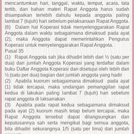
mencantumkan hari, tanggal, waktu, tempat, acara, tata
tertib, dan bahan materi Rapat Anggota harus sudah
disampaikan terlebih dahulu kepada anggota paling
lambat 7 (tujuh) hari sebelum pelaksanaan Rapat Anggota.
(6)
Dalam hal Koperasi tidak menyelenggarakan Rapat
Anggota dalam waktu sebagaimana dimaksud pada ayat
(2), maka Anggota dapat memerintahkan Pengurus
Koperasi untuk menyelenggarakan Rapat Anggota.
Pasal 35
(1)
Rapat Anggota sah jika dihadiri lebih dari ½ (satu per
dua) dari jumlah Anggota Koperasi yang terdaftar dalam
buku Daftar Anggota Koperasi dan disetujui oleh lebih dari
½ (satu per dua) bagian dari jumlah anggota yang hadir
(2)
Apabila kuorum sebagaimana dimaksud pada ayat
(1) tidak tercapai, maka undangan pemanggilan rapat
kedua di lakukan paling lambat 7 (tujuh) hari sebelum
rapat anggota di laksanakan
(3)
Apabila pada rapat kedua sebagaimana dimaksud
pada ayat (2) kuorum masih tetap belum tercapai, maka
Rapat Anggota tersebut dapat dilangsungkan dan
keputusannya sah serta mengikat bagi semua anggota,
bila dihadiri sekurangnya 1/5 (satu per lima) dari jumlah