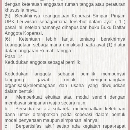
dengan ketentuan anggaran rumah tangga atau peraturan
khusus lainnya.
(5)
Berakhirnya keanggotaan Koperasi Simpan Pinjam
UPK Leuwisari sebagaimana tersebut dalam ayat ( 1 )
pasal ini, setelah namanya dihapus dari buku Buku Daftar
Anggota Koperasi.
(6)
Ketentuan lebih lanjut tentang berakhirnya
keanggotaan sebagaimana dimaksud pada ayat (1) diatur
dalam anggaran Rumah Tangga.
Pasal 14
Kedudukan anggota sebagai pemilik
Kedudukan anggota sebagai pemilik mempunyai
tanggung jawab untuk mengembangkan
organisasi,kelembagaan dan usaha yang diwujudkan
dalam bentuk;
a
Memperkuat ekuitas atau modal sendiri dengan
membayar simpanan wajib secara rutin;
b
Bersedia secara sukarela menempatkan kelebihan
dana untuk ditempatkan pada koperasi dalam bentuk
modal penyertaan maupun simpanan lainnya;
c
Berpartisifasi aktif setiap ada kegiatan rapat-rapat