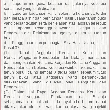
a
Laporan mengenai keadaan dan jalannya Koperasi
serta hasil yang telah dicapai;
b
Laporan keuangan yang sekurang-kurangnya terdiri
dari neraca akhir dan perhitungan hasil usaha tahun buku
yang bersangkutan serta penjelasan atas laporan tersebut;
c
Laporan Pertanggungjawaban Pengurus dan
Pengawas atas Pelaksanaan tugasnya dalam satu tahun
buku ;
d
Penggunaan dan pembagian Sisa Hasil Usaha;
Pasal 37
(1)
Rapat Anggota Rencana Kerja dan
RencanaAnggaran Pendapatan dan Belanja membahas
dan mengesahkan Rencana Kerja dan Rencana Anggaran
Pendapatan dan Belanja Koperasi wajib dilaksanakan tiap
tahun buku, paling lambat 3 (tiga) bulan sebelum tutup
tahun buku atau anggaran yang bersangkutan
dilaksanakan, yang diajukan oleh Pengurus dan
Pengawas.
(2)
Dalam hal Rapat Anggota Rencana Kerja dan
Rencana Anggaran Pendapatan dan Belanja
sebagaimana dimaksud pada ayat (1) belum dapat
dilaksanakan oleh koperasi, karena alasan yang objektif