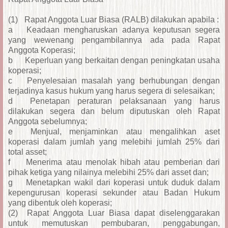
(1)
Rapat Anggota Luar Biasa (RALB) dilakukan apabila :
a
Keadaan mengharuskan adanya keputusan segera
yang wewenang pengambilannya ada pada Rapat
Anggota Koperasi;
b
Keperluan yang berkaitan dengan peningkatan usaha
koperasi;
c
Penyelesaian masalah yang berhubungan dengan
terjadinya kasus hukum yang harus segera di selesaikan;
d
Penetapan peraturan pelaksanaan yang harus
dilakukan segera dan belum diputuskan oleh Rapat
Anggota sebelumnya;
e
Menjual, menjaminkan atau mengalihkan aset
koperasi dalam jumlah yang melebihi jumlah 25% dari
total asset;
f
Menerima atau menolak hibah atau pemberian dari
pihak ketiga yang nilainya melebihi 25% dari asset dan;
g
Menetapkan wakil dari koperasi untuk duduk dalam
kepengurusan koperasi sekunder atau Badan Hukum
yang dibentuk oleh koperasi;
(2)
Rapat Anggota Luar Biasa dapat diselenggarakan
untuk memutuskan pembubaran, penggabungan,