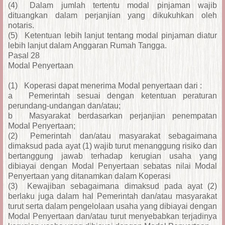
(4)
Dalam jumlah tertentu modal pinjaman wajib
dituangkan dalam perjanjian yang dikukuhkan oleh
notaris.
(5)
Ketentuan lebih lanjut tentang modal pinjaman diatur
lebih lanjut dalam Anggaran Rumah Tangga.
Pasal 28
Modal Penyertaan
(1)
Koperasi dapat menerima Modal penyertaan dari :
a
Pemerintah sesuai dengan ketentuan peraturan
perundang-undangan dan/atau;
b
Masyarakat berdasarkan perjanjian penempatan
Modal Penyertaan;
(2)
Pemerintah dan/atau masyarakat sebagaimana
dimaksud pada ayat (1) wajib turut menanggung risiko dan
bertanggung jawab terhadap kerugian usaha yang
dibiayai dengan Modal Penyertaan sebatas nilai Modal
Penyertaan yang ditanamkan dalam Koperasi
(3)
Kewajiban sebagaimana dimaksud pada ayat (2)
berlaku juga dalam hal Pemerintah dan/atau masyarakat
turut serta dalam pengelolaan usaha yang dibiayai dengan
Modal Penyertaan dan/atau turut menyebabkan terjadinya