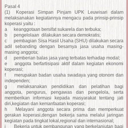
Pasal 4
(1)
Koperasi Simpan Pinjam UPK Leuwisari dalam
melaksanakan kegiatannya mengacu pada prinsip-prinsip
koperasi yaitu :
a
keanggotaan bersifat sukarela dan terbuka;
b
pengelolaan dilakukan secara demokratis;
c
pembagian Sisa Hasil Usaha (SHU) dilakukan secara
adil sebanding dengan besarnya jasa usaha masing-
masing anggota;
d
pemberian balas jasa yang terbatas terhadap modal;
e
anggota berfartisipasi aktif dalam kegiatan ekonomi
koperasi;
f
merupakan badan usaha swadaya yang otonom dan
independen;
g
melaksanakan pendidikan dan pelatihan bagi
anggota, pengurus, pengawas dan pengelola, serta
memberikan informasi kepada masyarakat tentang jati
diri,kegiatan dan kemanfaatan koperasi;
h
Melayani anggota secara prima dan memperkuat
gerakan koperasi,dengan bekerja sama melalui jaringan
kegiatan pada tingkat lokal,regional dan internasional;
i
Bekerja untuk pembangunan yang berkelanjutan bagi