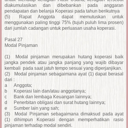
diakumulasikan dan dibebankan pada anggaran
pendapatan dan belanja Koperasi pada tahun berikutnya
(5)
Rapat Anggota dapat memutuskan untuk
menggunakan paling tinggi 75% (tujuh puluh lima prosen)
dari jumlah cadangan untuk perluasan usaha koperasi.
Pasal 27
Modal Pinjaman
(1)
Modal pinjaman merupakan hutang koperasi baik
jangka pendek atau jangka panjang yang wajib dibayar
kembali pada saat jatuh tempo sesuai yang diperjanjikan.
(2)
Modal pinjaman sebagaimana ayat (1) dapat berasal
dari :
a
Anggota;
b
Koperasi lain dan/atau anggotanya;
c
Bank dan lembaga Keuangan lainnya;
d
Penerbitan obligasi dan surat hutang lainnya;
e
Sumber lain yang sah;
(3)
Modal Pinjaman sebagaimana dimaksud pada ayat
(1) dihimpun Koperasi dengan memperhatikan rasio
pinjaman terhadap modal sendiri.