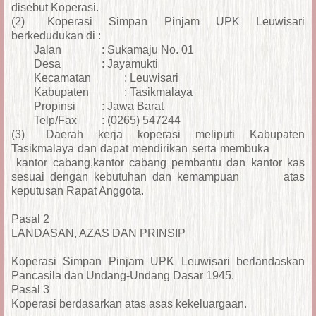
disebut Koperasi.
(2)
Koperasi Simpan Pinjam UPK Leuwisari
berkedudukan di :
Jalan
: Sukamaju No. 01
Desa
: Jayamukti
Kecamatan
: Leuwisari
Kabupaten
: Tasikmalaya
Propinsi
: Jawa Barat
Telp/Fax
: (0265) 547244
(3)
Daerah kerja koperasi meliputi Kabupaten
Tasikmalaya dan dapat mendirikan serta membuka
kantor cabang,kantor cabang pembantu dan kantor kas
sesuai dengan kebutuhan dan kemampuan atas
keputusan Rapat Anggota.
Pasal 2
LANDASAN, AZAS DAN PRINSIP
Koperasi Simpan Pinjam UPK Leuwisari berlandaskan
Pancasila dan Undang-Undang Dasar 1945.
Pasal 3
Koperasi berdasarkan atas asas kekeluargaan.