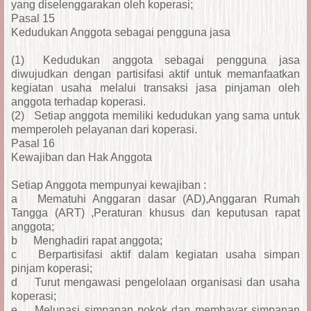
yang diselenggarakan oleh koperasi;
Pasal 15
Kedudukan Anggota sebagai pengguna jasa
(1)
Kedudukan anggota sebagai pengguna jasa
diwujudkan dengan partisifasi aktif untuk memanfaatkan
kegiatan usaha melalui transaksi jasa pinjaman oleh
anggota terhadap koperasi.
(2)
Setiap anggota memiliki kedudukan yang sama untuk
memperoleh pelayanan dari koperasi.
Pasal 16
Kewajiban dan Hak Anggota
Setiap Anggota mempunyai kewajiban :
a
Mematuhi Anggaran dasar (AD),Anggaran Rumah
Tangga (ART) ,Peraturan khusus dan keputusan rapat
anggota;
b
Menghadiri rapat anggota;
c
Berpartisifasi aktif dalam kegiatan usaha simpan
pinjam koperasi;
d
Turut mengawasi pengelolaan organisasi dan usaha
koperasi;
e
Melunasi simpanan pokok dan membayar simpanan