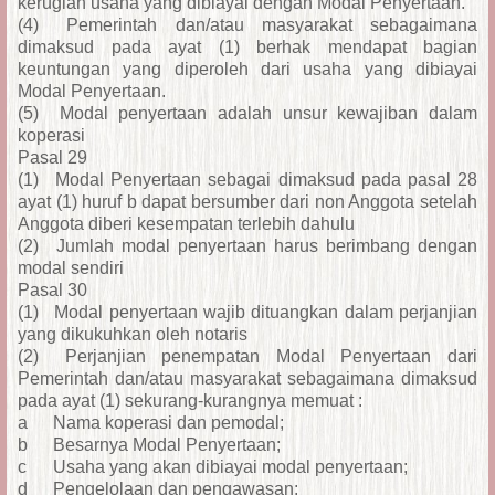
kerugian usaha yang dibiayai dengan Modal Penyertaan.
(4)
Pemerintah dan/atau masyarakat sebagaimana
dimaksud pada ayat (1) berhak mendapat bagian
keuntungan yang diperoleh dari usaha yang dibiayai
Modal Penyertaan.
(5)
Modal penyertaan adalah unsur kewajiban dalam
koperasi
Pasal 29
(1)
Modal Penyertaan sebagai dimaksud pada pasal 28
ayat (1) huruf b dapat bersumber dari non Anggota setelah
Anggota diberi kesempatan terlebih dahulu
(2)
Jumlah modal penyertaan harus berimbang dengan
modal sendiri
Pasal 30
(1)
Modal penyertaan wajib dituangkan dalam perjanjian
yang dikukuhkan oleh notaris
(2)
Perjanjian penempatan Modal Penyertaan dari
Pemerintah dan/atau masyarakat sebagaimana dimaksud
pada ayat (1) sekurang-kurangnya memuat :
a
Nama koperasi dan pemodal;
b
Besarnya Modal Penyertaan;
c
Usaha yang akan dibiayai modal penyertaan;
d
Pengelolaan dan pengawasan;