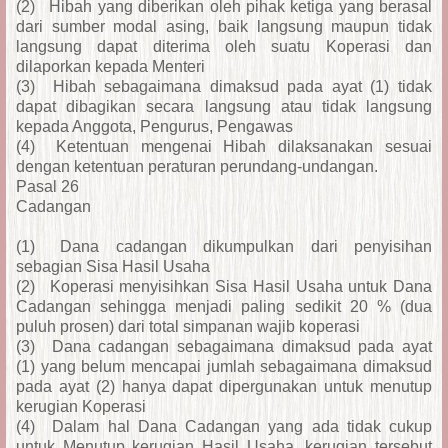
(2)
Hibah yang diberikan oleh pihak ketiga yang berasal
dari sumber modal asing, baik langsung maupun tidak
langsung dapat diterima oleh suatu Koperasi dan
dilaporkan kepada Menteri
(3)
Hibah sebagaimana dimaksud pada ayat (1) tidak
dapat dibagikan secara langsung atau tidak langsung
kepada Anggota, Pengurus, Pengawas
(4)
Ketentuan mengenai Hibah dilaksanakan sesuai
dengan ketentuan peraturan perundang-undangan.
Pasal 26
Cadangan
(1)
Dana cadangan dikumpulkan dari penyisihan
sebagian Sisa Hasil Usaha
(2)
Koperasi menyisihkan Sisa Hasil Usaha untuk Dana
Cadangan sehingga menjadi paling sedikit 20 % (dua
puluh prosen) dari total simpanan wajib koperasi
(3)
Dana cadangan sebagaimana dimaksud pada ayat
(1) yang belum mencapai jumlah sebagaimana dimaksud
pada ayat (2) hanya dapat dipergunakan untuk menutup
kerugian Koperasi
(4)
Dalam hal Dana Cadangan yang ada tidak cukup
untuk Menutup kerugian Hasil Usaha, kerugian tersebut