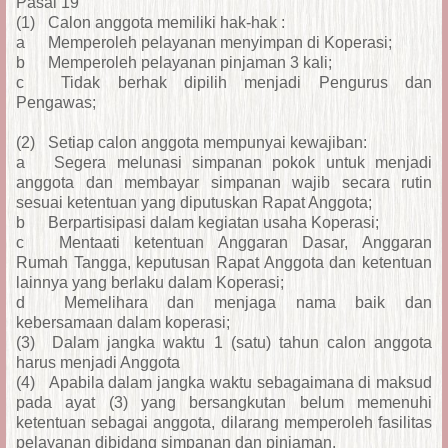
Pasal 19
(1)
Calon anggota memiliki hak-hak :
a
Memperoleh pelayanan menyimpan di Koperasi;
b
Memperoleh pelayanan pinjaman 3 kali;
c
Tidak berhak dipilih menjadi Pengurus dan
Pengawas;
(2)
Setiap calon anggota mempunyai kewajiban:
a
Segera melunasi simpanan pokok untuk menjadi
anggota dan membayar simpanan wajib secara rutin
sesuai ketentuan yang diputuskan Rapat Anggota;
b
Berpartisipasi dalam kegiatan usaha Koperasi;
c
Mentaati ketentuan Anggaran Dasar, Anggaran
Rumah Tangga, keputusan Rapat Anggota dan ketentuan
lainnya yang berlaku dalam Koperasi;
d
Memelihara dan menjaga nama baik dan
kebersamaan dalam koperasi;
(3)
Dalam jangka waktu 1 (satu) tahun calon anggota
harus menjadi Anggota
(4)
Apabila dalam jangka waktu sebagaimana di maksud
pada ayat (3) yang bersangkutan belum memenuhi
ketentuan sebagai anggota, dilarang memperoleh fasilitas
pelayanan dibidang simpanan dan pinjaman.