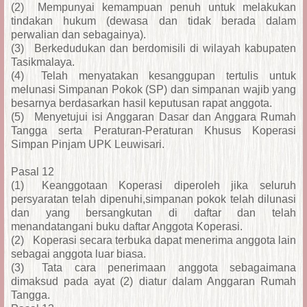
(2)
Mempunyai kemampuan penuh untuk melakukan
tindakan hukum (dewasa dan tidak berada dalam
perwalian dan sebagainya).
(3)
Berkedudukan dan berdomisili di wilayah kabupaten
Tasikmalaya.
(4)
Telah menyatakan kesanggupan tertulis untuk
melunasi Simpanan Pokok (SP) dan simpanan wajib yang
besarnya berdasarkan hasil keputusan rapat anggota.
(5)
Menyetujui isi Anggaran Dasar dan Anggara Rumah
Tangga serta Peraturan-Peraturan Khusus Koperasi
Simpan Pinjam UPK Leuwisari.
Pasal 12
(1)
Keanggotaan Koperasi diperoleh jika seluruh
persyaratan telah dipenuhi,simpanan pokok telah dilunasi
dan yang bersangkutan di daftar dan telah
menandatangani buku daftar Anggota Koperasi.
(2)
Koperasi secara terbuka dapat menerima anggota lain
sebagai anggota luar biasa.
(3)
Tata cara penerimaan anggota sebagaimana
dimaksud pada ayat (2) diatur dalam Anggaran Rumah
Tangga.