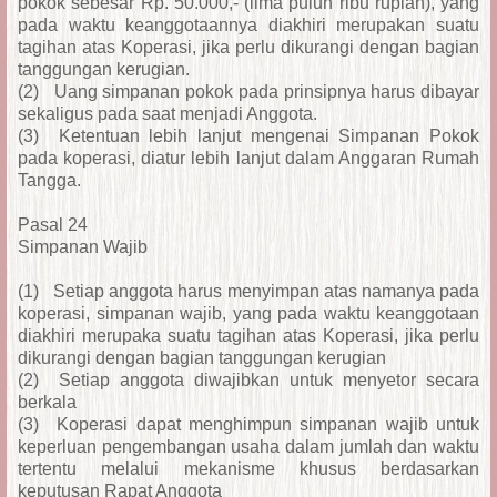
pokok sebesar Rp. 50.000,- (lima puluh ribu rupiah), yang
pada waktu keanggotaannya diakhiri merupakan suatu
tagihan atas Koperasi, jika perlu dikurangi dengan bagian
tanggungan kerugian.
(2)
Uang simpanan pokok pada prinsipnya harus dibayar
sekaligus pada saat menjadi Anggota.
(3)
Ketentuan lebih lanjut mengenai Simpanan Pokok
pada koperasi, diatur lebih lanjut dalam Anggaran Rumah
Tangga.
Pasal 24
Simpanan Wajib
(1)
Setiap anggota harus menyimpan atas namanya pada
koperasi, simpanan wajib, yang pada waktu keanggotaan
diakhiri merupaka suatu tagihan atas Koperasi, jika perlu
dikurangi dengan bagian tanggungan kerugian
(2)
Setiap anggota diwajibkan untuk menyetor secara
berkala
(3)
Koperasi dapat menghimpun simpanan wajib untuk
keperluan pengembangan usaha dalam jumlah dan waktu
tertentu melalui mekanisme khusus berdasarkan
keputusan Rapat Anggota