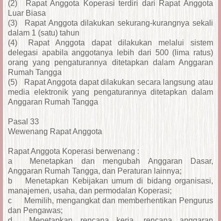
(2)
Rapat Anggota Koperasi terdiri dari Rapat Anggota
Luar Biasa
(3)
Rapat Anggota dilakukan sekurang-kurangnya sekali
dalam 1 (satu) tahun
(4)
Rapat Anggota dapat dilakukan melalui sistem
delegasi apabila anggotanya lebih dari 500 (lima ratus)
orang yang pengaturannya ditetapkan dalam Anggaran
Rumah Tangga
(5)
Rapat Anggota dapat dilakukan secara langsung atau
media elektronik yang pengaturannya ditetapkan dalam
Anggaran Rumah Tangga
Pasal 33
Wewenang Rapat Anggota
Rapat Anggota Koperasi berwenang :
a
Menetapkan dan mengubah Anggaran Dasar,
Anggaran Rumah Tangga, dan Peraturan lainnya;
b
Menetapkan Kebijakan umum di bidang organisasi,
manajemen, usaha, dan permodalan Koperasi;
c
Memilih, mengangkat dan memberhentikan Pengurus
dan Pengawas;
d
Menetapkan rencana kerja, rencana anggaran