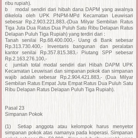
ribu rupiah).
b
modal sendiri dari hibah dana DAPM yang awalnya
dikelola oleh UPK PNPM-MPd Kecamatan Leuwisari
sebesar Rp.2.903.221.883,-(Dua Milyar Sembilan Ratus
Tiga Juta Dua Ratus Dua Puluh Satu Ribu Delapan Ratus
Delapan Puluh Tiga Rupiah) yang terdiri dari :
Tanah senilai Rp.68.400.000,- Uang di Bank sebesar
Rp.313.730.400,- Inventaris bangunan dan peralatan
kantor senilai Rp.357.815.383,- Piutang SPP sebesar
Rp.2.163.276.100,-
c jumlah total modal sendiri dari Hibah DAPM UPK
Kecamatan Leuwisari dan simpanan pokok dan simpanan
wajib adalah sebesar Rp.2.904.421.883,- (Dua Milyar
Sembilan Ratus Empat Juta Empat Ratus Dua Puluh Satu
Ribu Delapan Ratus Delapan Puluh Tiga Rupiah).
Pasal 23
Simpanan Pokok
(1)
Setiap anggota atau kelompok harus menyetor
simpanan pokok atas namanya pada koperasi. Simpanan