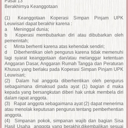
Pasal 13
Berakhirnya Keanggotaan
(1)
Keanggotaan Koperasi Simpan Pinjam UPK
Leuwisari dapat berakhir karena :
a
Meninggal dunia;
b
Koperasi membubarkan diri atau dibubarkan oleh
pemerintah;
c
Minta berhenti karena atas kehendak sendiri;
d
Diberhentikan oleh pengurus karena tidak memenuhi
lagi syarat keanggotaan dan/atau melanggar ketentuan
Anggaran Dasar, Anggaran Rumah Tangga dan Peraturan
Khusus yang berlaku pada Koperasi Simpan Pinjam UPK
Leuwisari;
(2)
Dalam hal anggota diberhentikan oleh pengurus
sebagaimana dimaksud pada ayat (1) bagian d maka
kepada yang bersangkutan diberi hak untuk membela diri
dalam rapat anggota.
(3)
Rapat anggota sebagaimana ayat (2) dapat menerima
atau menolak keputusan pengurus tentang pemberhentian
anggota.
(4)
Simpanan pokok, simpanan wajib dan bagian Sisa
Hasil Usaha anggota yang berakhir,dikembalikan sesuai