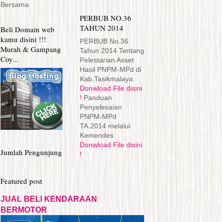
Bersama
PERBUB NO.36
TAHUN 2014
Beli Domain web
kamu disini !!!
PERBUB No.36
Murah & Gampang
Tahun 2014 Tentang
Coy...
Pelestarian Asset
Hasil PNPM-MPd di
Kab.Tasikmalaya.
Donwload File disini
!
Panduan
Penyelesaian
PNPM-MPd
TA.2014 melalui
Kemendes
Donwload File disini
Jumlah Pengunjung
!
Featured post
JUAL BELI KENDARAAN
BERMOTOR